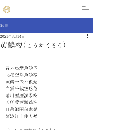
記事
2021年6月14日
黄鶴楼（こうかくろう）
昔人已乗黄鶴去
此地空餘黄鶴楼
黄鶴一去不復返
白雲千載空悠悠
晴川歴歴漢陽樹
芳艸萋萋鸚鵡洲
日暮郷関何處是
煙波江上使人愁