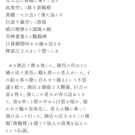
昔人已に黄鶴に乗りて去り
此地空しく餘す黄鶴楼
黄鶴一たび去りて復た返らず
白雲千載空しく悠悠
晴川歴歴たり漢陽の樹
芳艸萋萋たり鸚鵡洲
日暮郷関何れの處か是なる
煙波江上人をして愁へしむ
  ある酒店で飲み食いし、御代の代わりに
橘の皮で黄色い鶴を書いた老人がいた。そ
の絵は客の歌に合わせて踊るという不思
議な絵で、酒店は御蔭で大繁盛、巨万の
富を得た。後にこの老人が再び訪ねてき
て、笛を吹くと壁の中から白雲が現れ、描
かれた鶴が実体化し、老人は鶴に乗って
飛び去って行った。酒店の店主はそこに楼
閣「黄鶴楼」を建てて仙人の偉業を伝えた
という伝説。