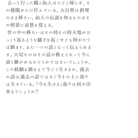
 去って行った鶴と仙人はにどと帰らず、そ
の楼閣がただ佇んでいる。大自然は摂理
のまま移ろい、仙人の伝説を知るものはそ
の情景に哀愁を覚える。
 世の中の移ろいはその時その時天地がひ
っくり返るような騒ぎを起こせども時がたて
ば鎮まり、また一つの話となって伝えられま
す。大切なのはその話が教えとなって今に
語り継がれるかどうかではないでしょうか。
この経験を踏まえて今どう生きるか、過去
の話は過去の話ではなく今その上に我々
は生きている。「今を生きる」我々は何が出
来るでしょうか？