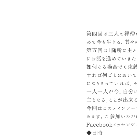
第四回は三人の禅僧が
めて今を生きる、其々
第五回は「随所に主と
にお話を進めていきた
如何なる場合でも束縛
すれば何ごとにおいて
になりきっていれば、
一人一人が今、自分に
主となる」ことが出来
今回はこのメインテー
きます。ご参加いただけ
Facebookメッセン
◆日時