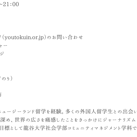
～21：00
outokuin.or.jp）のお問い合わせ
ジャー
ージ
のり）
師
ニュージーランド留学を経験。多くの外国人留学生との出会
深め、世界の広さを痛感したことをきっかけにジャーナリズム
目標として龍谷大学社会学部コミュニティマネジメント学科で