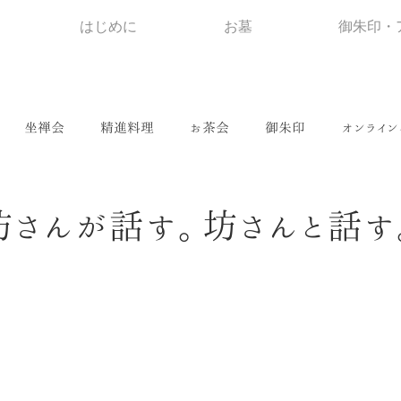
はじめに
お墓
御朱印・
坐禅会
精進料理
お茶会
御朱印
オンライン
坊さんが話す。坊さんと話す