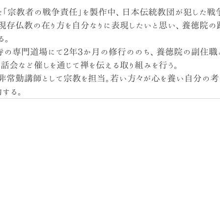
た「宗教者の戦争責任」を製作中、日本伝統教団が犯した戦
現存仏教の在り方を自分なりに表現したいと思い、養徳院の
る。
寺の専門道場にて2年3か月の修行ののち、養徳院の副住職
話会など催しを通じて禅を伝える取り組みを行う｡
非常勤講師として宗教を担当｡若い方々が心を養い自分の考
する｡