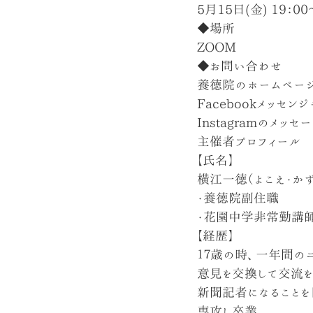
5月15日(金) 19：00
◆場所
ZOOM
◆お問い合わせ
養徳院のホームページ（y
Facebookメッセン
Instagramのメッセ
主催者プロフィール
【氏名】
横江一徳（よこえ・かず
・養徳院副住職
・花園中学非常勤講
【経歴】
１７歳の時、一年間の
意見を交換して交流を
新聞記者になることを
専攻し卒業｡