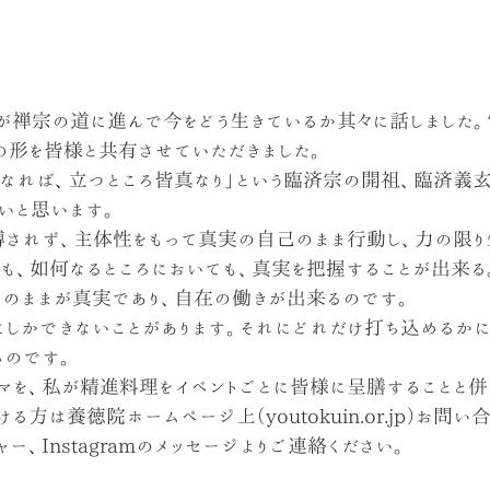
禅宗の道に進んで今をどう生きているか其々に話しました。
の形を皆様と共有させていただきました。
なれば、立つところ皆真なり」という臨済宗の開祖、臨済義玄
いと思います。
されず、主体性をもって真実の自己のまま行動し、力の限り
も、如何なるところにおいても、真実を把握することが出来る
そのままが真実であり、自在の働きが出来るのです。
しかできないことがあります。それにどれだけ打ち込めるかに
るのです。
マを、私が精進料理をイベントごとに皆様に呈膳することと併
る方は養徳院ホームページ上（youtokuin.or.jp）お問い
ジャー、Instagramのメッセージよりご連絡ください。