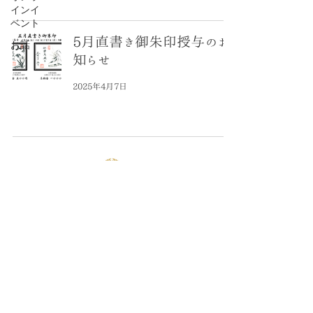
インイ
ベント
5月直書き御朱印授与のお
お話
知らせ
2025年4月7日
臨済宗妙心派塔頭
​養徳院
〒616-8035 京都府京都市右京区花園妙心寺町５３
TEL
075-461-2898