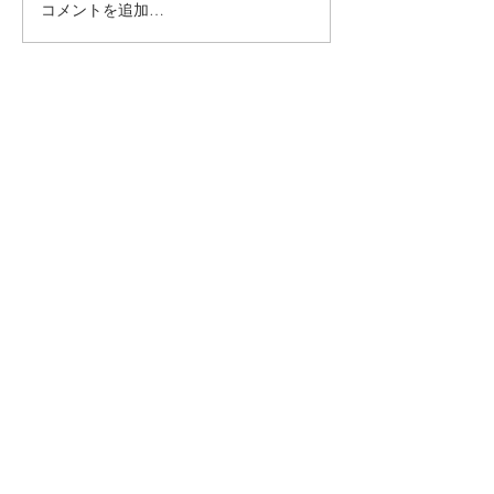
コメントを追加…
6月直書き御朱印のお知ら
5月直書き御朱
せ
月替わり書置き
知らせ
臨済宗妙心派塔頭
​養徳院
〒616-8035 京都府京都市右京区花園妙心寺町５３