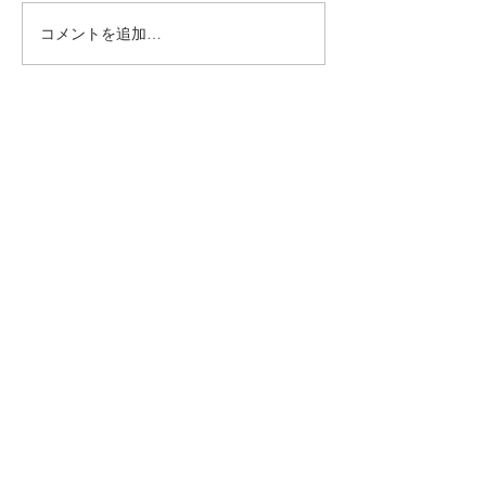
コメントを追加…
6月直書き御朱印のお知ら
5月直書き御朱
せ
月替わり書置き
知らせ