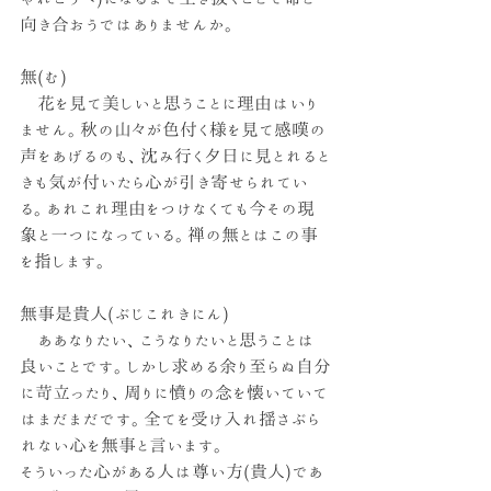
向き合おうではありませんか。
無(む)
　花を見て美しいと思うことに理由はいり
ません。秋の山々が色付く様を見て感嘆の
声をあげるのも、沈み行く夕日に見とれると
きも気が付いたら心が引き寄せられてい
る。あれこれ理由をつけなくても今その現
象と一つになっている。禅の無とはこの事
を指します。
無事是貴人(ぶじこれきにん)
　ああなりたい、こうなりたいと思うことは
良いことです。しかし求める余り至らぬ自分
に苛立ったり、周りに憤りの念を懐いていて
はまだまだです。全てを受け入れ揺さぶら
れない心を無事と言います。
そういった心がある人は尊い方(貴人)であ