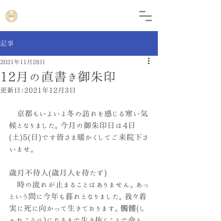
記事
2021年11月28日
12月の直書き御朱印
更新日：
2021年12月3日
　京都もいよいよ冬の訪れを感じる寒い気
候となりました。今月の御朱印日は4日
(土)5(日)です皆さま暖かくしてご来院下さ
いませ。
歳月不待人(歳月人を待たず)
　時の流れが止まることはありません。あっ
という間に今年も暮れとなりました。我々着
実に死に向かって生きております。髑髏(し
ゃれこうべ)になるまで生き抜くことで命と