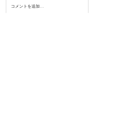
コメントを追加…
6月直書き御朱印のお知ら
5月直書き御朱
せ
月替わり書置き
知らせ
臨済宗妙心派塔頭
​養徳院
〒616-8035 京都府京都市右京区花園妙心寺町５３