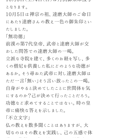
となります。
10月5日は禅宗の祖、達磨大師のご命日
にあたり達磨さんの教え一色の御朱印とい
たしました。
「無功徳」
前漢の第7代皇帝、武帝と達磨大師が交
わした問答での達磨大師の一喝。
立派な寺院を建て、多くのお経を写し、多
くの僧尼を供養した私にどのような功徳が
あるか。そう尋ねた武帝に対し達磨大師は
ただ一言「無い」そう言い放ったこの一喝。
自身がやると決めてしたことに世間体を気
にするのか？己が決めて行ったことだろう。
功徳など求めてすることではない。時の皇
帝に痛快な答えを示しました。
「不立文字」
仏の教えを数多聞くことはありますが、大
切なのはその教えを実践し、己の五感で体