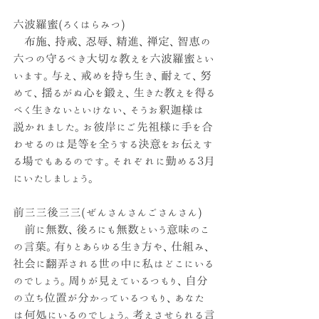
六波羅蜜(ろくはらみつ)
　布施、持戒、忍辱、精進、禅定、智恵の
六つの守るべき大切な教えを六波羅蜜とい
います。与え、戒めを持ち生き、耐えて、努
めて、揺るがぬ心を鍛え、生きた教えを得る
べく生きないといけない、そうお釈迦様は
説かれました。お彼岸にご先祖様に手を合
わせるのは是等を全うする決意をお伝えす
る場でもあるのです。それぞれに勤める３月
にいたしましょう。
前三三後三三(ぜんさんさんごさんさん)
　前に無数、後ろにも無数という意味のこ
の言葉。有りとあらゆる生き方や、仕組み、
社会に翻弄される世の中に私はどこにいる
のでしょう。周りが見えているつもり、自分
の立ち位置が分かっているつもり、あなた
は何処にいるのでしょう。考えさせられる言