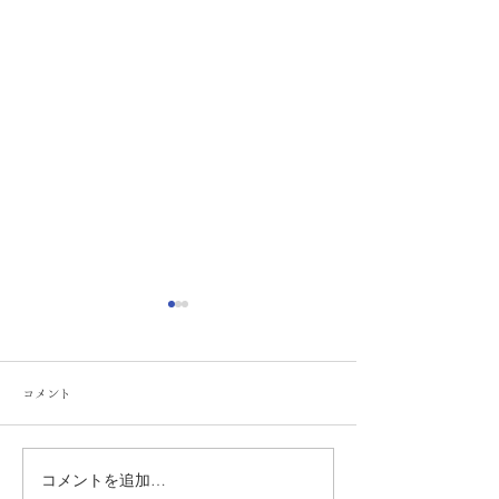
コメント
コメントを追加…
6月直書き御朱印のお知ら
5月直書き御朱