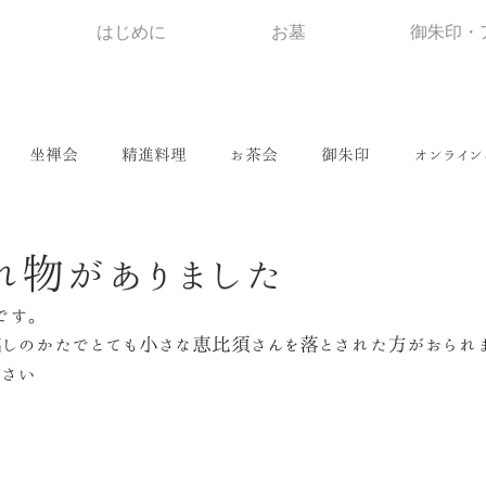
はじめに
お墓
御朱印・
坐禅会
精進料理
お茶会
御朱印
オンライン
れ物がありました
です。
しのかたでとても小さな恵比須さんを落とされた方がおられ
さい