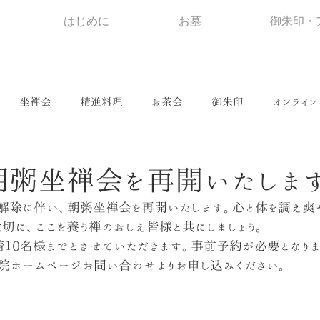
はじめに
お墓
御朱印・
坐禅会
精進料理
お茶会
御朱印
オンライン
朝粥坐禅会を再開いたしま
解除に伴い、朝粥坐禅会を再開いたします。心と体を調え爽
大切に、ここを養う禅のおしえ皆様と共にしましょう。
１0名様までとさせていただきます。事前予約が必要となりま
院ホームページお問い合わせよりお申し込みください。