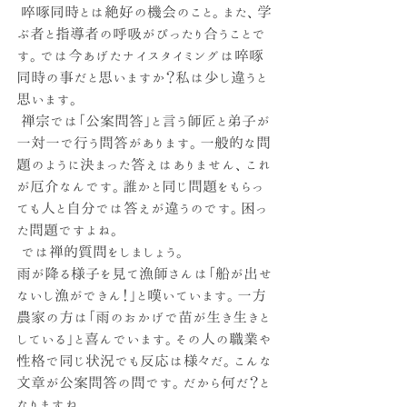
 啐啄同時とは
絶好の機会のこと。また、学
ぶ者と指導者の呼吸がぴったり合うことで
す。では今あげたナイスタイミングは啐啄
同時の事だと思いますか？私は少し違うと
思います。
 禅宗では「公案問答」と言う師匠と弟子が
一対一で行う問答があります。一般的な問
題のように決まった答えはありません、これ
が厄介なんです。誰かと同じ問題をもらっ
ても人と自分では答えが違うのです。困っ
た問題ですよね。
 では禅的質問をしましょう。
雨が降る様子を見て漁師さんは「船が出せ
ないし漁ができん！」と嘆いています。一方
農家の方は「雨のおかげで苗が生き生きと
している」と喜んでいます。その人の職業や
性格で同じ状況でも反応は様々だ。こんな
文章が公案問答の問です。だから何だ？と
なりますね。