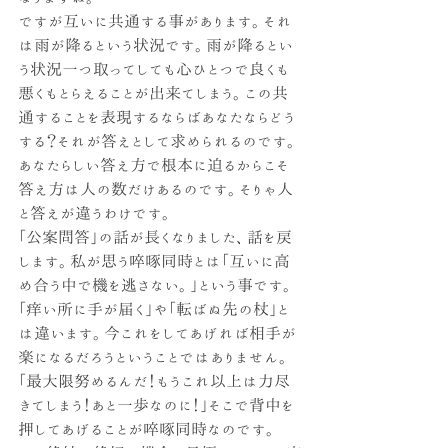
ですが互いに共通する事があります。それ
は雨が降るという状況です。雨が降るとい
う状況一つ取ってしても心ひとつで良くも
悪くもとらえることが出来てしまう。この共
通することを表現するならばあなたならどう
する？それが答えとして求められるのです。
あなたらしい答え方で根本に迫るからこそ
答え方は人の数だけあるのです。そりゃ人
と答えが違うわけです。
「公案問答」の話が長くなりました、話を戻
します。私が思う啐啄同時とは「互いに高
め合う中で機を逃さない。」という事です。
「痒い所に手が届く」や「転ばぬ先の杖」と
は違います。今これをしてあげれば相手が
楽になるだろうということではありません。
「最大限努めるんだ！もうこれ以上は力尽
きてしまう！あと一歩なのに！」そこで背中を
押してあげることが啐啄同時なのです。