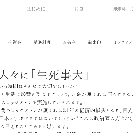
はじめに
お墓
御朱印・
坐禅会
精進料理
お茶会
御朱印
オンライン
人々に「生死事大」
いう時間はそんなに大切でしょうか？
と生活に影響を及ぼすでしょう。お金が無ければ何もできな
間のロックダウンを実施しておられます。
日間のロックダウンが無ければ２１年の経済的損失となる」目
日本も学ぶべきではないでしょうか？これは政治家の方々だ
も言えることであると思います。